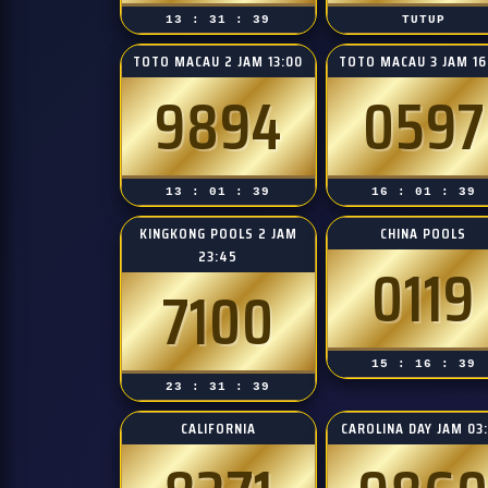
13 : 31 : 38
TUTUP
TOTO MACAU 2 JAM 13:00
TOTO MACAU 3 JAM 16
9894
0597
13 : 01 : 38
16 : 01 : 38
KINGKONG POOLS 2 JAM
CHINA POOLS
23:45
0119
7100
15 : 16 : 38
23 : 31 : 38
CALIFORNIA
CAROLINA DAY JAM 03