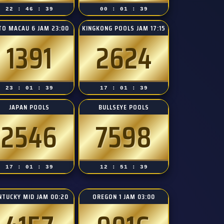
22 : 46 : 38
00 : 01 : 38
TO MACAU 6 JAM 23:00
KINGKONG POOLS JAM 17:15
1391
2624
23 : 01 : 38
17 : 01 : 38
JAPAN POOLS
BULLSEYE POOLS
2546
7598
17 : 01 : 38
12 : 51 : 38
NTUCKY MID JAM 00:20
OREGON 1 JAM 03:00