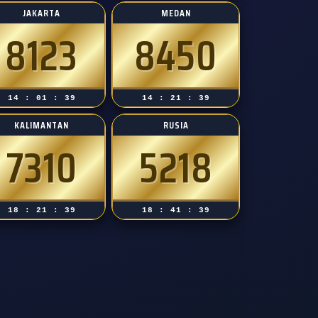
JAKARTA
MEDAN
8123
8450
14 : 01 : 38
14 : 21 : 38
KALIMANTAN
RUSIA
7310
5218
18 : 21 : 38
18 : 41 : 38