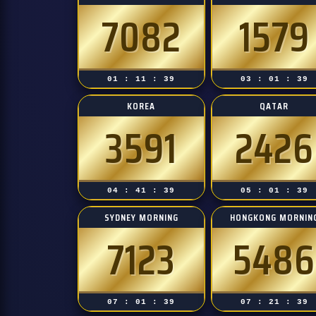
7082
1579
01 : 11 : 38
03 : 01 : 38
KOREA
QATAR
3591
2426
04 : 41 : 38
05 : 01 : 38
SYDNEY MORNING
HONGKONG MORNIN
7123
5486
07 : 01 : 38
07 : 21 : 38