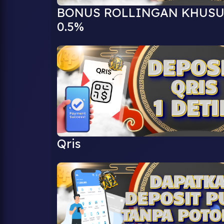
BONUS ROLLINGAN KHUSU
0.5%
Qris