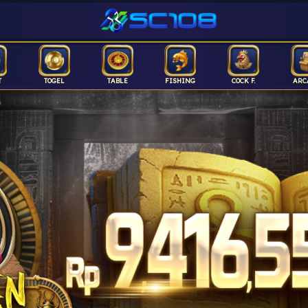
T
TOGEL
TABLE
FISHING
COCK F.
ARC