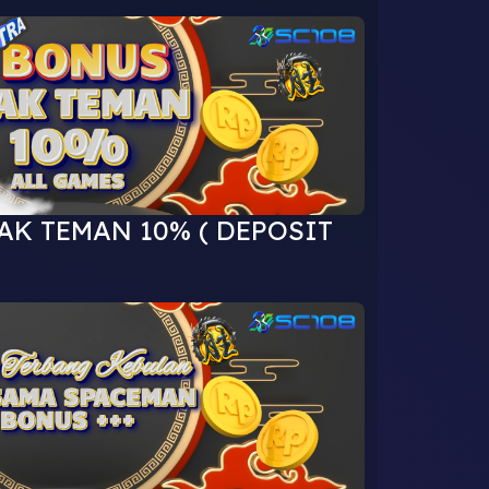
AK TEMAN 10% ( DEPOSIT