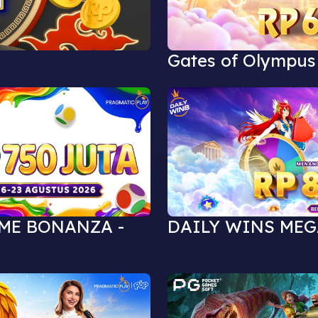
Gates of Olympus 
AME BONANZA -
DAILY WINS MEGA