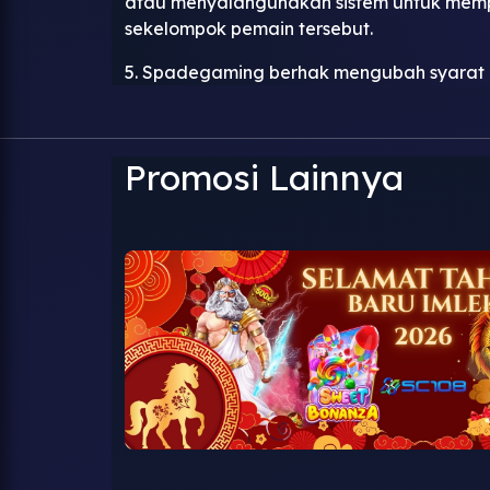
atau menyalahgunakan sistem untuk mempe
sekelompok pemain tersebut.
5. Spadegaming berhak mengubah syarat 
Promosi Lainnya