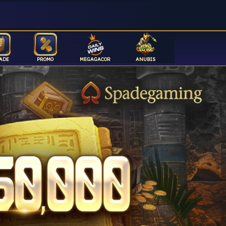
ADE
PROMO
MEGAGACOR
ANUBIS