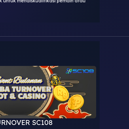
untuk mendiskualifikasi pemain atau
URNOVER SC108