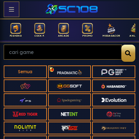
COCK F.
ARCADE
PROMO
MEGAGACOR
ANUBIS
HOM
Semua