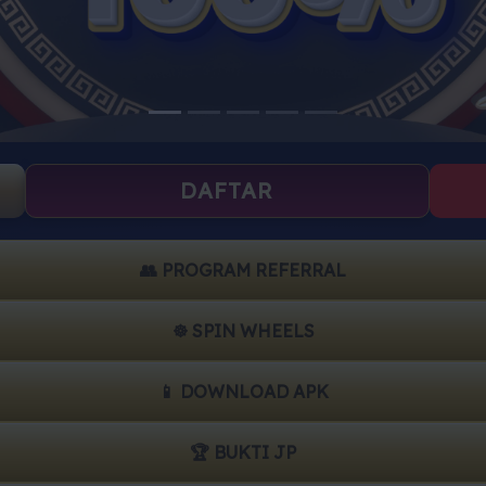
DAFTAR
👥 PROGRAM REFERRAL
☸️ SPIN WHEELS
📱 DOWNLOAD APK
🏆 BUKTI JP