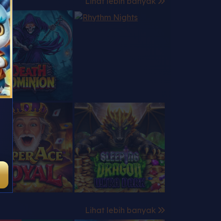
Lihat lebih banyak
Lihat lebih banyak