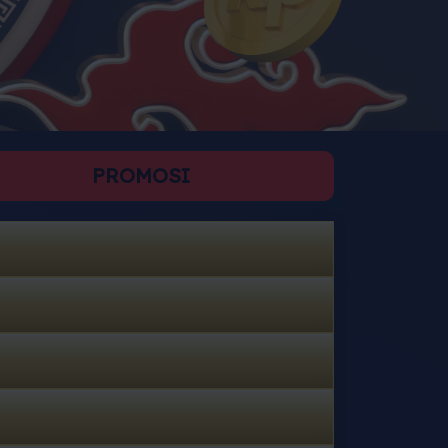
PROMOSI