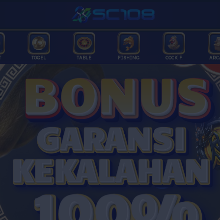
T
TOGEL
TABLE
FISHING
COCK F.
ARC